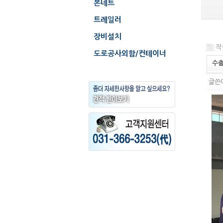
본네트
트레일러
장비설치
작성
도로공사외함/컨테이너
수
글쓴이